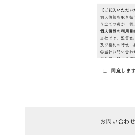
【ご記入いただい
個人情報を取り扱
う全ての者が、個
個人情報の利用目
当社では、監督官
及び権利の行使に
◎当社お問い合わ
◎入居に関する相
◎投資家様への問
同意しま
とします。
個人情報の安全管
取得した個人情報
必要かつ適切な措
お問い合わせ