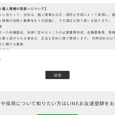
た個人情報の取扱いについて】
うに当たって、当社は、個人情報を公正・適切な手段によって取得し、
人情報の性格と重要性を十分認識し、その適正な取り扱いを図ります。
的
庁への各種届出、法律に定めるところの必要書類作成、各種募集等、情
必要と認められる場合は、正当な目的に限り使用します。 利用目的は以
せに関する業務
談業務
い合わせに関する業務
す
理措置について
については、漏えい、滅失またはき損の防止と是正、その他個人情報の
置を講じます。
や採用について知りたい方はLINEお友達登録を